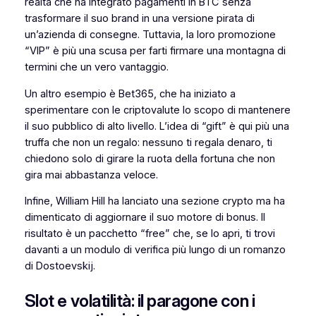
realtà che ha integrato pagamenti in BTC senza
trasformare il suo brand in una versione pirata di
un’azienda di consegne. Tuttavia, la loro promozione
“VIP” è più una scusa per farti firmare una montagna di
termini che un vero vantaggio.
Un altro esempio è Bet365, che ha iniziato a
sperimentare con le criptovalute lo scopo di mantenere
il suo pubblico di alto livello. L’idea di “gift” è qui più una
truffa che non un regalo: nessuno ti regala denaro, ti
chiedono solo di girare la ruota della fortuna che non
gira mai abbastanza veloce.
Infine, William Hill ha lanciato una sezione crypto ma ha
dimenticato di aggiornare il suo motore di bonus. Il
risultato è un pacchetto “free” che, se lo apri, ti trovi
davanti a un modulo di verifica più lungo di un romanzo
di Dostoevskij.
Slot e volatilità: il paragone con i