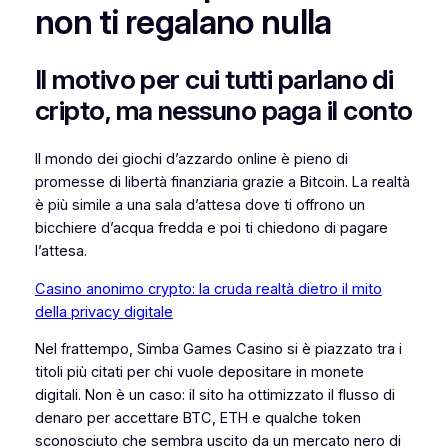
non ti regalano nulla
Il motivo per cui tutti parlano di
cripto, ma nessuno paga il conto
Il mondo dei giochi d’azzardo online è pieno di
promesse di libertà finanziaria grazie a Bitcoin. La realtà
è più simile a una sala d’attesa dove ti offrono un
bicchiere d’acqua fredda e poi ti chiedono di pagare
l’attesa.
Casino anonimo crypto: la cruda realtà dietro il mito
della privacy digitale
Nel frattempo, Simba Games Casino si è piazzato tra i
titoli più citati per chi vuole depositare in monete
digitali. Non è un caso: il sito ha ottimizzato il flusso di
denaro per accettare BTC, ETH e qualche token
sconosciuto che sembra uscito da un mercato nero di