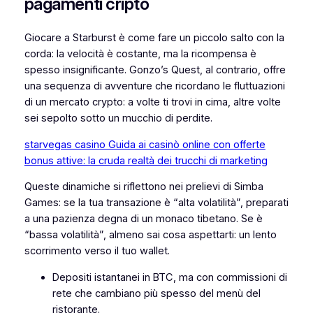
pagamenti cripto
Giocare a Starburst è come fare un piccolo salto con la
corda: la velocità è costante, ma la ricompensa è
spesso insignificante. Gonzo’s Quest, al contrario, offre
una sequenza di avventure che ricordano le fluttuazioni
di un mercato crypto: a volte ti trovi in cima, altre volte
sei sepolto sotto un mucchio di perdite.
starvegas casino Guida ai casinò online con offerte
bonus attive: la cruda realtà dei trucchi di marketing
Queste dinamiche si riflettono nei prelievi di Simba
Games: se la tua transazione è “alta volatilità”, preparati
a una pazienza degna di un monaco tibetano. Se è
“bassa volatilità”, almeno sai cosa aspettarti: un lento
scorrimento verso il tuo wallet.
Depositi istantanei in BTC, ma con commissioni di
rete che cambiano più spesso del menù del
ristorante.