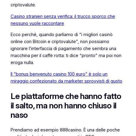
criptovalute.
Casino stranieri senza verifica: il trucco sporco che
nessuno vuole raccontare
Ecco perché, quando parliamo di “i migliori casinò
online con Bitcoin e criptovalute”, non possiamo
ignorare l’interfaccia di pagamento che sembra una
macchina per il caffè rotta: ti dice “pronto” ma poi non
eroga nulla.
Il “bonus benvenuto casino 100 euro” è solo un
miraggio confezionato da marketer sprovvisti di gusto
Le piattaforme che hanno fatto
il salto, ma non hanno chiuso il
naso
Prendiamo ad esempio 888casino. È una delle poche