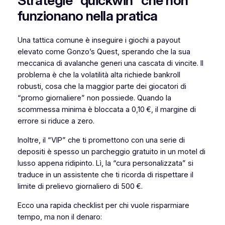
Strategie “quickwin” che non
funzionano nella pratica
Una tattica comune è inseguire i giochi a payout
elevato come Gonzo’s Quest, sperando che la sua
meccanica di avalanche generi una cascata di vincite. Il
problema è che la volatilità alta richiede bankroll
robusti, cosa che la maggior parte dei giocatori di
“promo giornaliere” non possiede. Quando la
scommessa minima è bloccata a 0,10 €, il margine di
errore si riduce a zero.
Inoltre, il “VIP” che ti promettono con una serie di
depositi è spesso un parcheggio gratuito in un motel di
lusso appena ridipinto. Lì, la “cura personalizzata” si
traduce in un assistente che ti ricorda di rispettare il
limite di prelievo giornaliero di 500 €.
Ecco una rapida checklist per chi vuole risparmiare
tempo, ma non il denaro: