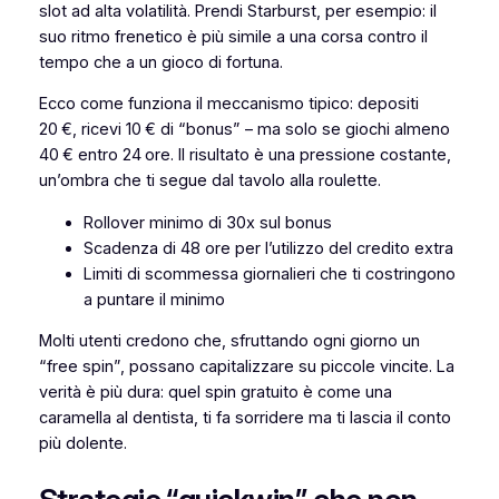
slot ad alta volatilità. Prendi Starburst, per esempio: il
suo ritmo frenetico è più simile a una corsa contro il
tempo che a un gioco di fortuna.
Ecco come funziona il meccanismo tipico: depositi
20 €, ricevi 10 € di “bonus” – ma solo se giochi almeno
40 € entro 24 ore. Il risultato è una pressione costante,
un’ombra che ti segue dal tavolo alla roulette.
Rollover minimo di 30x sul bonus
Scadenza di 48 ore per l’utilizzo del credito extra
Limiti di scommessa giornalieri che ti costringono
a puntare il minimo
Molti utenti credono che, sfruttando ogni giorno un
“free spin”, possano capitalizzare su piccole vincite. La
verità è più dura: quel spin gratuito è come una
caramella al dentista, ti fa sorridere ma ti lascia il conto
più dolente.