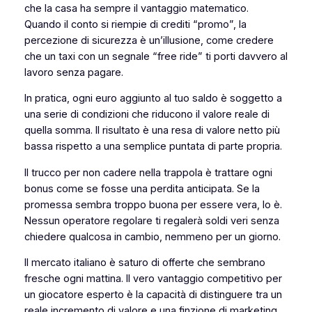
che la casa ha sempre il vantaggio matematico.
Quando il conto si riempie di crediti “promo”, la
percezione di sicurezza è un’illusione, come credere
che un taxi con un segnale “free ride” ti porti davvero al
lavoro senza pagare.
In pratica, ogni euro aggiunto al tuo saldo è soggetto a
una serie di condizioni che riducono il valore reale di
quella somma. Il risultato è una resa di valore netto più
bassa rispetto a una semplice puntata di parte propria.
Il trucco per non cadere nella trappola è trattare ogni
bonus come se fosse una perdita anticipata. Se la
promessa sembra troppo buona per essere vera, lo è.
Nessun operatore regolare ti regalerà soldi veri senza
chiedere qualcosa in cambio, nemmeno per un giorno.
Il mercato italiano è saturo di offerte che sembrano
fresche ogni mattina. Il vero vantaggio competitivo per
un giocatore esperto è la capacità di distinguere tra un
reale incremento di valore e una finzione di marketing.