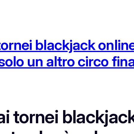
tornei blackjack online 
olo un altro circo fin
ai tornei blackjack