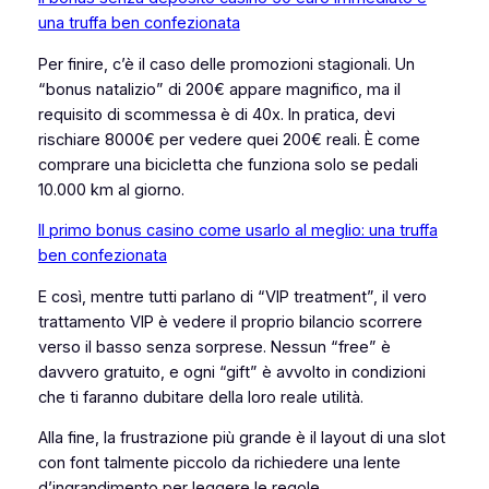
una truffa ben confezionata
Per finire, c’è il caso delle promozioni stagionali. Un
“bonus natalizio” di 200€ appare magnifico, ma il
requisito di scommessa è di 40x. In pratica, devi
rischiare 8000€ per vedere quei 200€ reali. È come
comprare una bicicletta che funziona solo se pedali
10.000 km al giorno.
Il primo bonus casino come usarlo al meglio: una truffa
ben confezionata
E così, mentre tutti parlano di “VIP treatment”, il vero
trattamento VIP è vedere il proprio bilancio scorrere
verso il basso senza sorprese. Nessun “free” è
davvero gratuito, e ogni “gift” è avvolto in condizioni
che ti faranno dubitare della loro reale utilità.
Alla fine, la frustrazione più grande è il layout di una slot
con font talmente piccolo da richiedere una lente
d’ingrandimento per leggere le regole.