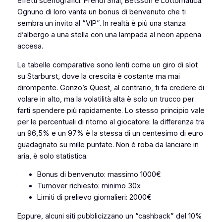
effetti scenografici. Prendi Snai, Betsson e Lottomatica.
Ognuno di loro vanta un bonus di benvenuto che ti
sembra un invito al “VIP”. In realtà è più una stanza
d’albergo a una stella con una lampada al neon appena
accesa.
Le tabelle comparative sono lenti come un giro di slot
su Starburst, dove la crescita è costante ma mai
dirompente. Gonzo’s Quest, al contrario, ti fa credere di
volare in alto, ma la volatilità alta è solo un trucco per
farti spendere più rapidamente. Lo stesso principio vale
per le percentuali di ritorno al giocatore: la differenza tra
un 96,5% e un 97% è la stessa di un centesimo di euro
guadagnato su mille puntate. Non è roba da lanciare in
aria, è solo statistica.
Bonus di benvenuto: massimo 1000€
Turnover richiesto: minimo 30x
Limiti di prelievo giornalieri: 2000€
Eppure, alcuni siti pubblicizzano un “cashback” del 10%