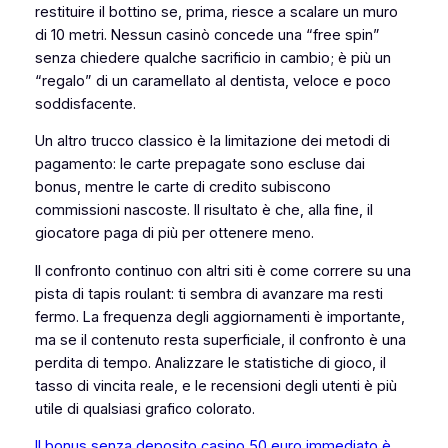
restituire il bottino se, prima, riesce a scalare un muro
di 10 metri. Nessun casinò concede una “free spin”
senza chiedere qualche sacrificio in cambio; è più un
“regalo” di un caramellato al dentista, veloce e poco
soddisfacente.
Un altro trucco classico è la limitazione dei metodi di
pagamento: le carte prepagate sono escluse dai
bonus, mentre le carte di credito subiscono
commissioni nascoste. Il risultato è che, alla fine, il
giocatore paga di più per ottenere meno.
Il confronto continuo con altri siti è come correre su una
pista di tapis roulant: ti sembra di avanzare ma resti
fermo. La frequenza degli aggiornamenti è importante,
ma se il contenuto resta superficiale, il confronto è una
perdita di tempo. Analizzare le statistiche di gioco, il
tasso di vincita reale, e le recensioni degli utenti è più
utile di qualsiasi grafico colorato.
Il bonus senza deposito casino 50 euro immediato è