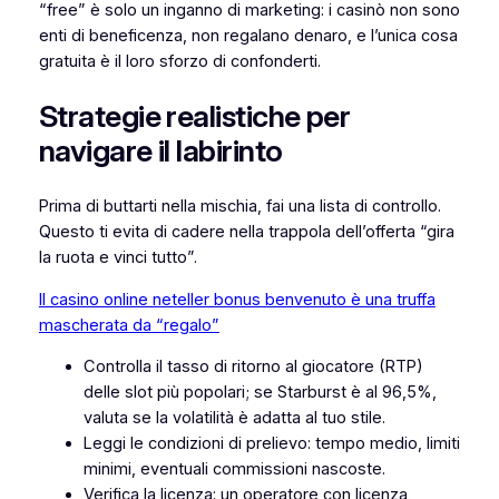
“free” è solo un inganno di marketing: i casinò non sono
enti di beneficenza, non regalano denaro, e l’unica cosa
gratuita è il loro sforzo di confonderti.
Strategie realistiche per
navigare il labirinto
Prima di buttarti nella mischia, fai una lista di controllo.
Questo ti evita di cadere nella trappola dell’offerta “gira
la ruota e vinci tutto”.
Il casino online neteller bonus benvenuto è una truffa
mascherata da “regalo”
Controlla il tasso di ritorno al giocatore (RTP)
delle slot più popolari; se Starburst è al 96,5%,
valuta se la volatilità è adatta al tuo stile.
Leggi le condizioni di prelievo: tempo medio, limiti
minimi, eventuali commissioni nascoste.
Verifica la licenza: un operatore con licenza