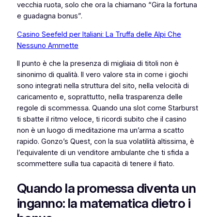
vecchia ruota, solo che ora la chiamano “Gira la fortuna
e guadagna bonus”.
Casino Seefeld per Italiani: La Truffa delle Alpi Che
Nessuno Ammette
Il punto è che la presenza di migliaia di titoli non è
sinonimo di qualità. Il vero valore sta in come i giochi
sono integrati nella struttura del sito, nella velocità di
caricamento e, soprattutto, nella trasparenza delle
regole di scommessa. Quando una slot come Starburst
ti sbatte il ritmo veloce, ti ricordi subito che il casino
non è un luogo di meditazione ma un’arma a scatto
rapido. Gonzo’s Quest, con la sua volatilità altissima, è
l’equivalente di un venditore ambulante che ti sfida a
scommettere sulla tua capacità di tenere il fiato.
Quando la promessa diventa un
inganno: la matematica dietro i