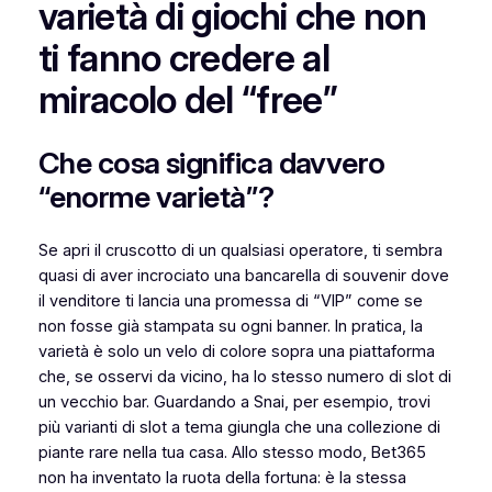
varietà di giochi che non
ti fanno credere al
miracolo del “free”
Che cosa significa davvero
“enorme varietà”?
Se apri il cruscotto di un qualsiasi operatore, ti sembra
quasi di aver incrociato una bancarella di souvenir dove
il venditore ti lancia una promessa di “VIP” come se
non fosse già stampata su ogni banner. In pratica, la
varietà è solo un velo di colore sopra una piattaforma
che, se osservi da vicino, ha lo stesso numero di slot di
un vecchio bar. Guardando a Snai, per esempio, trovi
più varianti di slot a tema giungla che una collezione di
piante rare nella tua casa. Allo stesso modo, Bet365
non ha inventato la ruota della fortuna: è la stessa