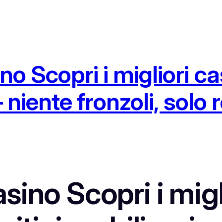
o Scopri i migliori ca
– niente fronzoli, solo 
sino Scopri i migl