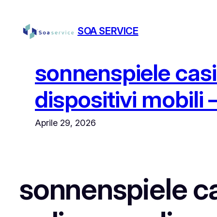
SOA SERVICE
sonnenspiele casin
dispositivi mobili 
Aprile 29, 2026
sonnenspiele ca