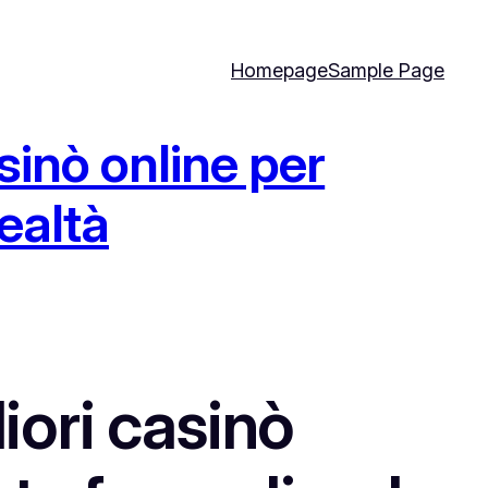
Homepage
Sample Page
sinò online per
realtà
iori casinò