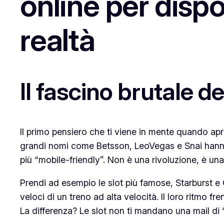
online per dispos
realtà
Il fascino brutale 
Il primo pensiero che ti viene in mente quando apri
grandi nomi come Betsson, LeoVegas e Snai hanno 
più “mobile‑friendly”. Non è una rivoluzione, è una
Prendi ad esempio le slot più famose, Starburst e 
veloci di un treno ad alta velocità. Il loro ritmo f
La differenza? Le slot non ti mandano una mail di 