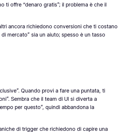
ti offre “denaro gratis”; il problema è che il
 altri ancora richiedono conversioni che ti costano
 di mercato” sia un aiuto; spesso è un tasso
clusive”. Quando provi a fare una puntata, ti
ni”. Sembra che il team di UI si diverta a
tempo per questo”, quindi abbandona la
niche di trigger che richiedono di capire una