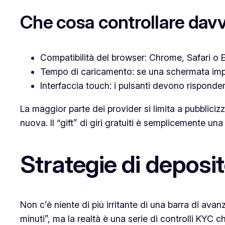
Che cosa controllare dav
Compatibilità del browser: Chrome, Safari o E
Tempo di caricamento: se una schermata impie
Interfaccia touch: i pulsanti devono risponder
La maggior parte dei provider si limita a pubbliciz
nuova. Il “gift” di giri gratuiti è semplicemente un
Strategie di deposito
Non c’è niente di più irritante di una barra di av
minuti”, ma la realtà è una serie di controlli KYC c