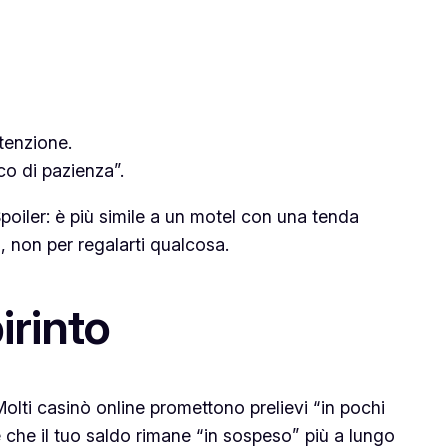
tenzione.
co di pazienza”.
poiler: è più simile a un motel con una tenda
o, non per regalarti qualcosa.
irinto
olti casinò online promettono prelievi “in pochi
 è che il tuo saldo rimane “in sospeso” più a lungo