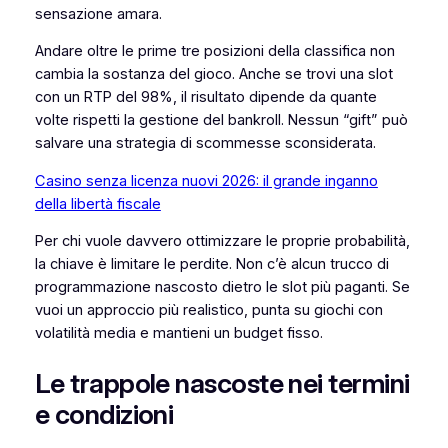
sensazione amara.
Andare oltre le prime tre posizioni della classifica non
cambia la sostanza del gioco. Anche se trovi una slot
con un RTP del 98%, il risultato dipende da quante
volte rispetti la gestione del bankroll. Nessun “gift” può
salvare una strategia di scommesse sconsiderata.
Casino senza licenza nuovi 2026: il grande inganno
della libertà fiscale
Per chi vuole davvero ottimizzare le proprie probabilità,
la chiave è limitare le perdite. Non c’è alcun trucco di
programmazione nascosto dietro le slot più paganti. Se
vuoi un approccio più realistico, punta su giochi con
volatilità media e mantieni un budget fisso.
Le trappole nascoste nei termini
e condizioni