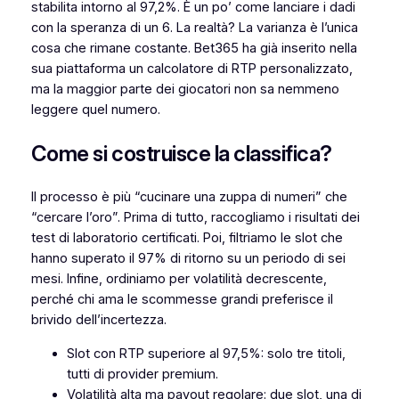
stabilita intorno al 97,2%. È un po’ come lanciare i dadi
con la speranza di un 6. La realtà? La varianza è l’unica
cosa che rimane costante. Bet365 ha già inserito nella
sua piattaforma un calcolatore di RTP personalizzato,
ma la maggior parte dei giocatori non sa nemmeno
leggere quel numero.
Come si costruisce la classifica?
Il processo è più “cucinare una zuppa di numeri” che
“cercare l’oro”. Prima di tutto, raccogliamo i risultati dei
test di laboratorio certificati. Poi, filtriamo le slot che
hanno superato il 97% di ritorno su un periodo di sei
mesi. Infine, ordiniamo per volatilità decrescente,
perché chi ama le scommesse grandi preferisce il
brivido dell’incertezza.
Slot con RTP superiore al 97,5%: solo tre titoli,
tutti di provider premium.
Volatilità alta ma payout regolare: due slot, una di