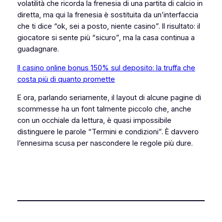
volatilità che ricorda la frenesia di una partita di calcio in
diretta, ma qui la frenesia è sostituita da un’interfaccia
che ti dice “ok, sei a posto, niente casino”. Il risultato: il
giocatore si sente più “sicuro”, ma la casa continua a
guadagnare.
Il casino online bonus 150% sul deposito: la truffa che
costa più di quanto promette
E ora, parlando seriamente, il layout di alcune pagine di
scommesse ha un font talmente piccolo che, anche
con un occhiale da lettura, è quasi impossibile
distinguere le parole “Termini e condizioni”. È davvero
l’ennesima scusa per nascondere le regole più dure.