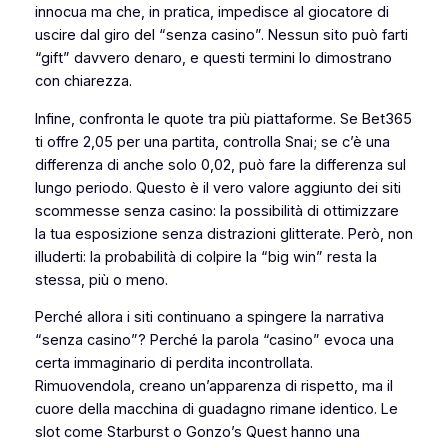
innocua ma che, in pratica, impedisce al giocatore di
uscire dal giro del “senza casino”. Nessun sito può farti
“gift” davvero denaro, e questi termini lo dimostrano
con chiarezza.
Infine, confronta le quote tra più piattaforme. Se Bet365
ti offre 2,05 per una partita, controlla Snai; se c’è una
differenza di anche solo 0,02, può fare la differenza sul
lungo periodo. Questo è il vero valore aggiunto dei siti
scommesse senza casino: la possibilità di ottimizzare
la tua esposizione senza distrazioni glitterate. Però, non
illuderti: la probabilità di colpire la “big win” resta la
stessa, più o meno.
Perché allora i siti continuano a spingere la narrativa
“senza casino”? Perché la parola “casino” evoca una
certa immaginario di perdita incontrollata.
Rimuovendola, creano un’apparenza di rispetto, ma il
cuore della macchina di guadagno rimane identico. Le
slot come Starburst o Gonzo’s Quest hanno una