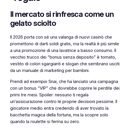
Il mercato si rinfresca come un
gelato sciolto
Il 2026 porta con sé una valanga di nuovi casinò che
promettono di darti soldi gratis, ma la realtà è più simile
a una promozione di una lavatrice a basso consumo. Il
vecchio trucco dei “bonus senza deposito” è tornato,
vestito di colori sgargianti e slogan che sembrano usciti
da un manuale di marketing per bambini.
Prendi ad esempio Snai, che ha lanciato una campagna
con un bonus “VIP” che dovrebbe coprire le perdite dei
primi tre mesi. Spoiler: nessuno ti regala
un’assicurazione contro le proprie decisioni pessime. Il
giocatore medio entra credendo di aver trovato la
bacchetta magica della fortuna, ma la scopre solo
quando la roulette si ferma su zero.