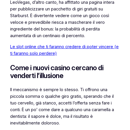
LeoVegas, d’altro canto, ha affittato una pagina intera
per pubblicizzare un pacchetto di giri gratuiti su
Starburst. È divertente vedere come un gioco così
veloce e prevedibile riesca a mascherare il vero
ingrediente del bonus: la probabilità di perdita
aumentata di un centinaio di percento.
Le slot online che ti faranno credere di poter vincere (e
ti faranno solo perdere)
Come i nuovi casino cercano di
venderti l’illusione
Il meccanismo è sempre lo stesso. Ti offrono una
piccola somma o qualche giro gratis, sperando che il
tuo cervello, già stanco, accetti l’offerta senza fare i
conti. È un po’ come dare a qualcuno una caramella a
dentista: il sapore è dolce, ma il risultato è
inevitabilmente doloroso.