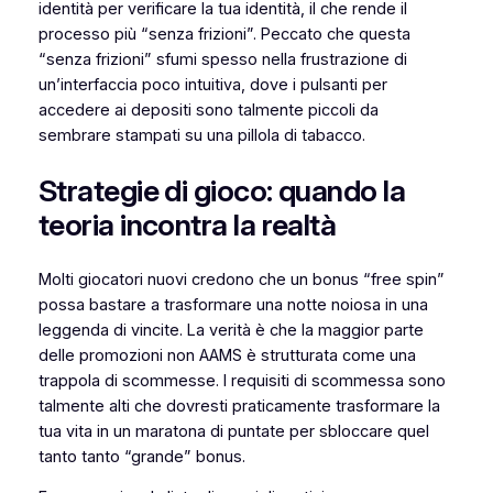
identità per verificare la tua identità, il che rende il
processo più “senza frizioni”. Peccato che questa
“senza frizioni” sfumi spesso nella frustrazione di
un’interfaccia poco intuitiva, dove i pulsanti per
accedere ai depositi sono talmente piccoli da
sembrare stampati su una pillola di tabacco.
Strategie di gioco: quando la
teoria incontra la realtà
Molti giocatori nuovi credono che un bonus “free spin”
possa bastare a trasformare una notte noiosa in una
leggenda di vincite. La verità è che la maggior parte
delle promozioni non AAMS è strutturata come una
trappola di scommesse. I requisiti di scommessa sono
talmente alti che dovresti praticamente trasformare la
tua vita in un maratona di puntate per sbloccare quel
tanto tanto “grande” bonus.