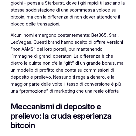
giochi – pensa a Starburst, dove i giri rapidi ti lasciano la
stessa soddisfazione di una scommessa veloce su
bitcoin, ma con la differenza di non dover attendere il
blocco delle transazioni.
Alcuni nomi emergono costantemente: Bet365, Snai,
LeoVegas. Questi brand hanno scelto di offrire versioni
“non AAMS” dei loro portali, pur mantenendo
l’immagine di grandi operatori. La differenza è che
dietro le quinte non c’è la “gift” di un grande bonus, ma
un modello di profitto che conta su commissioni di
deposito e prelievo. Nessuno ti regala denaro, e la
maggior parte delle volte il tasso di conversione è più
una “promozione” di marketing che una reale offerta.
Meccanismi di deposito e
prelievo: la cruda esperienza
bitcoin