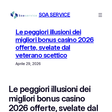
SOA SERVICE
Le peggiori illusioni dei
migliori bonus casino 2026
offerte, svelate dal
veterano scettico
Aprile 29, 2026
Le peggiori illusioni dei
migliori bonus casino
2026 offerte, svelate dal