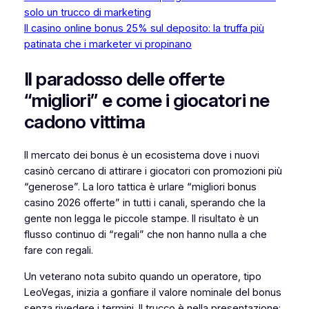
solo un trucco di marketing
Il casino online bonus 25% sul deposito: la truffa più
patinata che i marketer vi propinano
Il paradosso delle offerte
“migliori” e come i giocatori ne
cadono vittima
Il mercato dei bonus è un ecosistema dove i nuovi
casinò cercano di attirare i giocatori con promozioni più
“generose”. La loro tattica è urlare “migliori bonus
casino 2026 offerte” in tutti i canali, sperando che la
gente non legga le piccole stampe. Il risultato è un
flusso continuo di “regali” che non hanno nulla a che
fare con regali.
Un veterano nota subito quando un operatore, tipo
LeoVegas, inizia a gonfiare il valore nominale del bonus
senza rivedere i termini. Il trucco è nella presentazione: