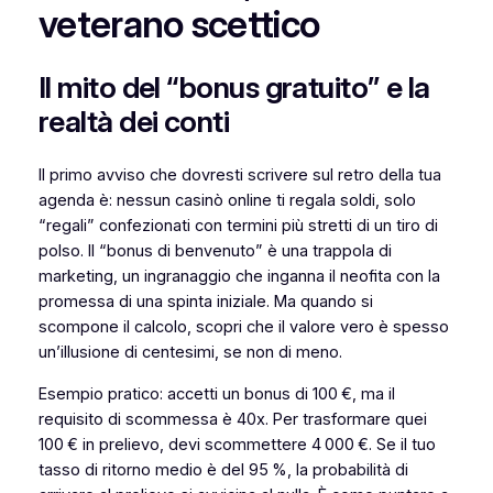
veterano scettico
Il mito del “bonus gratuito” e la
realtà dei conti
Il primo avviso che dovresti scrivere sul retro della tua
agenda è: nessun casinò online ti regala soldi, solo
“regali” confezionati con termini più stretti di un tiro di
polso. Il “bonus di benvenuto” è una trappola di
marketing, un ingranaggio che inganna il neofita con la
promessa di una spinta iniziale. Ma quando si
scompone il calcolo, scopri che il valore vero è spesso
un’illusione di centesimi, se non di meno.
Esempio pratico: accetti un bonus di 100 €, ma il
requisito di scommessa è 40x. Per trasformare quei
100 € in prelievo, devi scommettere 4 000 €. Se il tuo
tasso di ritorno medio è del 95 %, la probabilità di