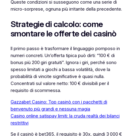
Queste condizioni si susseguono come una serie di
micro‑sorprese, ognuna più irritante della precedente.
Strategie di calcolo: come
smontare le offerte dei casinò
Il primo passo è trasformare il linguaggio pomposo in
numeri concreti. Un’offerta tipica può dirti: “100 € di
bonus più 200 giri gratuiti”. Ignora i giri, perché sono
spesso limitati a giochi a bassa volatilità, dove la
probabilità di vincite significative è quasi nulla.
Concentrati sul valore netto: 100 € divisibili per il
requisito di scommessa.
Gazzabet Casino: Top casinò con i pacchetti di
benvenuto più grandi e nessuna magia
Casino online satispay limiti: la cruda realtà dei bilanci
restrittivi
Se il casinò è bet365, il requisito è 30x, quindi 3 000 €