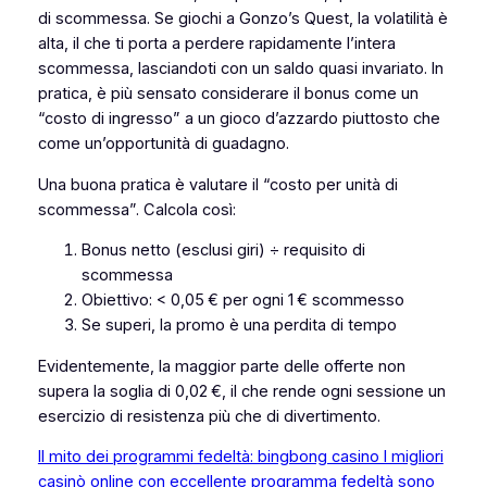
di scommessa. Se giochi a Gonzo’s Quest, la volatilità è
alta, il che ti porta a perdere rapidamente l’intera
scommessa, lasciandoti con un saldo quasi invariato. In
pratica, è più sensato considerare il bonus come un
“costo di ingresso” a un gioco d’azzardo piuttosto che
come un’opportunità di guadagno.
Una buona pratica è valutare il “costo per unità di
scommessa”. Calcola così:
Bonus netto (esclusi giri) ÷ requisito di
scommessa
Obiettivo: < 0,05 € per ogni 1 € scommesso
Se superi, la promo è una perdita di tempo
Evidentemente, la maggior parte delle offerte non
supera la soglia di 0,02 €, il che rende ogni sessione un
esercizio di resistenza più che di divertimento.
Il mito dei programmi fedeltà: bingbong casino I migliori
casinò online con eccellente programma fedeltà sono