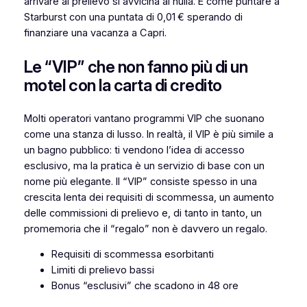
arrivare al prelievo si avvicina al nulla. È come puntare a
Starburst con una puntata di 0,01 € sperando di
finanziare una vacanza a Capri.
Le “VIP” che non fanno più di un
motel con la carta di credito
Molti operatori vantano programmi VIP che suonano
come una stanza di lusso. In realtà, il VIP è più simile a
un bagno pubblico: ti vendono l’idea di accesso
esclusivo, ma la pratica è un servizio di base con un
nome più elegante. Il “VIP” consiste spesso in una
crescita lenta dei requisiti di scommessa, un aumento
delle commissioni di prelievo e, di tanto in tanto, un
promemoria che il “regalo” non è davvero un regalo.
Requisiti di scommessa esorbitanti
Limiti di prelievo bassi
Bonus “esclusivi” che scadono in 48 ore