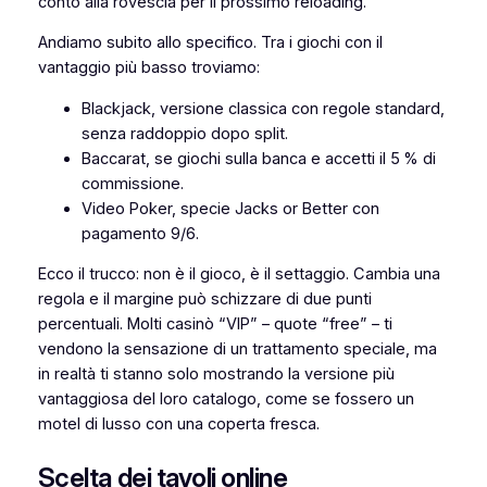
conto alla rovescia per il prossimo reloading.
Andiamo subito allo specifico. Tra i giochi con il
vantaggio più basso troviamo:
Blackjack, versione classica con regole standard,
senza raddoppio dopo split.
Baccarat, se giochi sulla banca e accetti il 5 % di
commissione.
Video Poker, specie Jacks or Better con
pagamento 9/6.
Ecco il trucco: non è il gioco, è il settaggio. Cambia una
regola e il margine può schizzare di due punti
percentuali. Molti casinò “VIP” – quote “free” – ti
vendono la sensazione di un trattamento speciale, ma
in realtà ti stanno solo mostrando la versione più
vantaggiosa del loro catalogo, come se fossero un
motel di lusso con una coperta fresca.
Scelta dei tavoli online