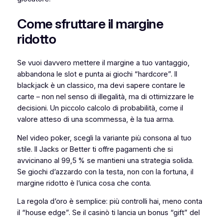
Come sfruttare il margine
ridotto
Se vuoi davvero mettere il margine a tuo vantaggio,
abbandona le slot e punta ai giochi “hardcore”. Il
blackjack è un classico, ma devi sapere contare le
carte – non nel senso di illegalità, ma di ottimizzare le
decisioni. Un piccolo calcolo di probabilità, come il
valore atteso di una scommessa, è la tua arma.
Nel video poker, scegli la variante più consona al tuo
stile. Il Jacks or Better ti offre pagamenti che si
avvicinano al 99,5 % se mantieni una strategia solida.
Se giochi d’azzardo con la testa, non con la fortuna, il
margine ridotto è l’unica cosa che conta.
La regola d’oro è semplice: più controlli hai, meno conta
il “house edge”. Se il casinò ti lancia un bonus “gift” del