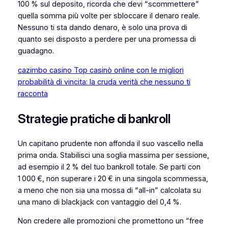
100 % sul deposito, ricorda che devi “scommettere”
quella somma più volte per sbloccare il denaro reale.
Nessuno ti sta dando denaro, è solo una prova di
quanto sei disposto a perdere per una promessa di
guadagno.
cazimbo casino Top casinò online con le migliori
probabilità di vincita: la cruda verità che nessuno ti
racconta
Strategie pratiche di bankroll
Un capitano prudente non affonda il suo vascello nella
prima onda. Stabilisci una soglia massima per sessione,
ad esempio il 2 % del tuo bankroll totale. Se parti con
1 000 €, non superare i 20 € in una singola scommessa,
a meno che non sia una mossa di “all‑in” calcolata su
una mano di blackjack con vantaggio del 0,4 %.
Non credere alle promozioni che promettono un “free