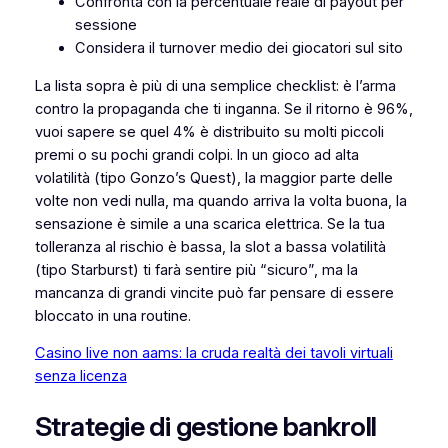
Confronta con la percentuale reale di payout per
sessione
Considera il turnover medio dei giocatori sul sito
La lista sopra è più di una semplice checklist: è l’arma
contro la propaganda che ti inganna. Se il ritorno è 96%,
vuoi sapere se quel 4% è distribuito su molti piccoli
premi o su pochi grandi colpi. In un gioco ad alta
volatilità (tipo Gonzo’s Quest), la maggior parte delle
volte non vedi nulla, ma quando arriva la volta buona, la
sensazione è simile a una scarica elettrica. Se la tua
tolleranza al rischio è bassa, la slot a bassa volatilità
(tipo Starburst) ti farà sentire più “sicuro”, ma la
mancanza di grandi vincite può far pensare di essere
bloccato in una routine.
Casino live non aams: la cruda realtà dei tavoli virtuali
senza licenza
Strategie di gestione bankroll