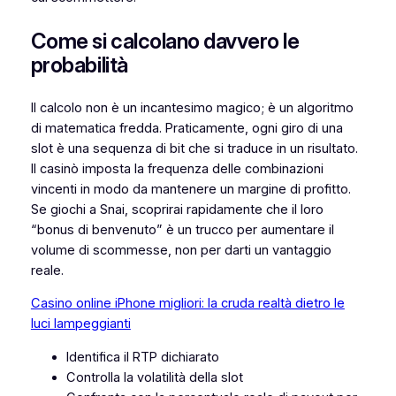
Come si calcolano davvero le
probabilità
Il calcolo non è un incantesimo magico; è un algoritmo
di matematica fredda. Praticamente, ogni giro di una
slot è una sequenza di bit che si traduce in un risultato.
Il casinò imposta la frequenza delle combinazioni
vincenti in modo da mantenere un margine di profitto.
Se giochi a Snai, scoprirai rapidamente che il loro
“bonus di benvenuto” è un trucco per aumentare il
volume di scommesse, non per darti un vantaggio
reale.
Casino online iPhone migliori: la cruda realtà dietro le
luci lampeggianti
Identifica il RTP dichiarato
Controlla la volatilità della slot