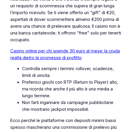
un requisito di scommessa che supera di gran lunga
l’importo ricevuto. Se ti viene offerto un “gift” di €20,
aspettati di dover scommettere almeno €200 prima di
avere una chance di prelevare qualcosa. Il casino non è
una banca caritatevole; ti offrono “free” solo per tenerti
occupato.
Casino online per chi spende 30 euro al mese: la cruda
realtà dietro le promesse di profitto
Controlla sempre i termini: rollover, scadenze,
limiti di vincita.
Preferisci giochi con RTP (Return to Player) alto,
ma ricorda che anche il più alto è una media a
lungo termine.
Non farti ingannare da campagne pubblicitarie
che mostrano jackpot impossibili.
Ecco perché le piattaforme con depositi minimi bassi
spesso mascherano una commissione di prelievo più