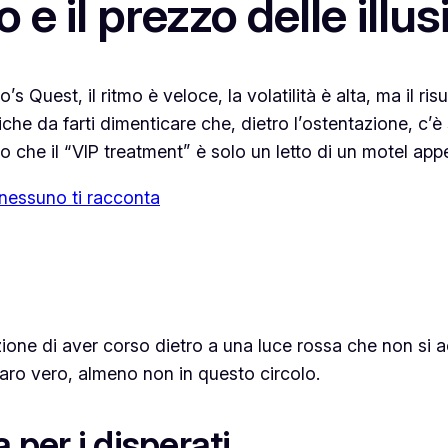
e il prezzo delle illus
o’s Quest, il ritmo è veloce, la volatilità è alta, ma il
che da farti dimenticare che, dietro l’ostentazione, c’è
to che il “VIP treatment” è solo un letto di un motel app
 nessuno ti racconta
azione di aver corso dietro a una luce rossa che non si
aro vero, almeno non in questo circolo.
 per i disperati