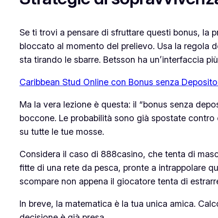
Se ti trovi a pensare di sfruttare questi bonus, la pri
bloccato al momento del prelievo. Usa la regola del
sta tirando le sbarre. Betsson ha un’interfaccia più
Caribbean Stud Online con Bonus senza Deposito: 
Ma la vera lezione è questa: il “bonus senza depo
boccone. Le probabilità sono già spostate contro
su tutte le tue mosse.
Considera il caso di 888casino, che tenta di masche
fitte di una rete da pesca, pronte a intrappolare q
scompare non appena il giocatore tenta di estrarre
In breve, la matematica è la tua unica amica. Calcola
decisione è già presa.