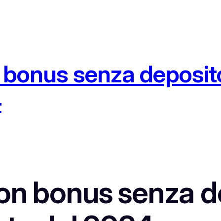
bonus senza deposito:
4
on bonus senza de