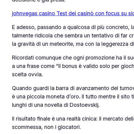
johnvegas casino Test dei casinò con focus su sic
E adesso, passando a qualcosa di più concreto, la 
talmente ridicola che sembra un tentativo di far c
la gravità di un meteorite, ma con la leggerezza di
Ricordati comunque che ogni promozione ha il suo 
a una frase come “Il bonus è valido solo per giochi 
scelta ovvia.
Quando guardi la barra di avanzamento del turnover
è una piccola moneta d’oro. Il tutto mentre il sito 
lunghi di una novella di Dostoevskij.
Il risultato finale è una realtà cinica: il mercat
scommessa, non i giocatori.