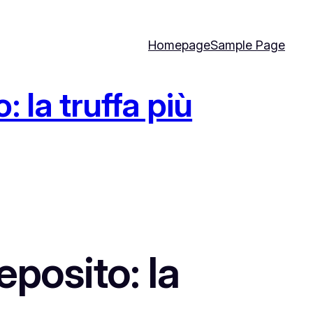
Homepage
Sample Page
 la truffa più
posito: la