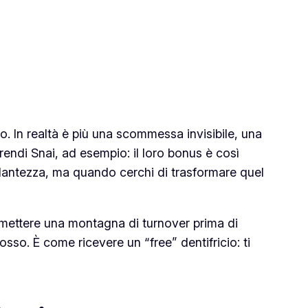
. In realtà è più una scommessa invisibile, una
Prendi Snai, ad esempio: il loro bonus è così
llantezza, ma quando cerchi di trasformare quel
ommettere una montagna di turnover prima di
osso. È come ricevere un “free” dentifricio: ti