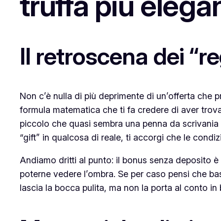
truffa più eleg
Il retroscena dei “re
Non c’è nulla di più deprimente di un’offerta che
formula matematica che ti fa credere di aver trovato
piccolo che quasi sembra una penna da scrivania d
“gift” in qualcosa di reale, ti accorgi che le condiz
Andiamo dritti al punto: il bonus senza deposito è
poterne vedere l’ombra. Se per caso pensi che basti 
lascia la bocca pulita, ma non la porta al conto in