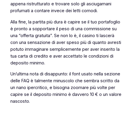
appena ristrutturato e trovare solo gli asciugamani
profumati a contare invece dei letti comodi.
Alla fine, la partita più dura è capire se il tuo portafoglio
è pronto a sopportare il peso di una commissione su
una “offerta gratuita”. Se non lo è, il casino ti lascerà
con una sensazione di aver speso più di quanto avresti
potuto immaginare semplicemente per aver inserito la
tua carta di credito e aver accettato le condizioni di
deposito minimo.
Un’ultima nota di disappunto: il font usato nella sezione
delle FAQ è talmente minuscolo che sembra scritto da
un nano ipercritico, e bisogna zoomare più volte per
capire se il deposito minimo è davvero 10 € o un valore
nascosto.