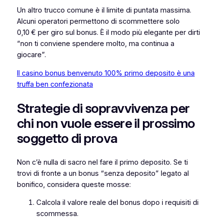
Un altro trucco comune è il limite di puntata massima.
Alcuni operatori permettono di scommettere solo
0,10 € per giro sul bonus. È il modo più elegante per dirti
“non ti conviene spendere molto, ma continua a
giocare”.
Il casino bonus benvenuto 100% primo deposito è una
truffa ben confezionata
Strategie di sopravvivenza per
chi non vuole essere il prossimo
soggetto di prova
Non c’è nulla di sacro nel fare il primo deposito. Se ti
trovi di fronte a un bonus “senza deposito” legato al
bonifico, considera queste mosse:
Calcola il valore reale del bonus dopo i requisiti di
scommessa.