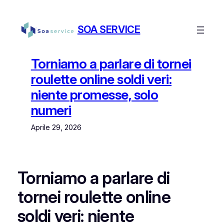
SOA SERVICE
Torniamo a parlare di tornei
roulette online soldi veri:
niente promesse, solo
numeri
Aprile 29, 2026
Torniamo a parlare di
tornei roulette online
soldi veri: niente