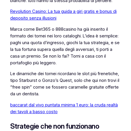
bianche: tutti hanno la stessa probabilità di perdere.
Revolution Casino: La tua guida a giri gratis e bonus di
deposito senza illusioni
Marca come Bet365 o 888casino ha già inserito il
formato dei tornei nei loro cataloghi. L’idea è semplice:
paghi una quota d’ingresso, giochi la tua strategia, e se
la tua fortuna supera quella degli avversari, ti porti a
casa un premio. Se non lo fai? Torni a casa con il
portafoglio più leggero.
Le dinamiche dei tornei ricordano le slot più frenetiche,
tipo Starburst o Gonzo’s Quest, solo che qui non trovi il
“free spin” come se fossero caramelle gratuite offerte
da un dentista.
baccarat dal vivo puntata minima 1 euro: la cruda realtà
dei tavoli a basso costo
Strategie che non funzionano