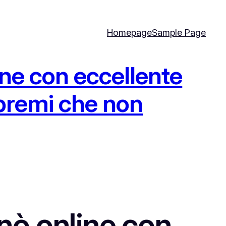
Homepage
Sample Page
ine con eccellente
 premi che non
inò online con