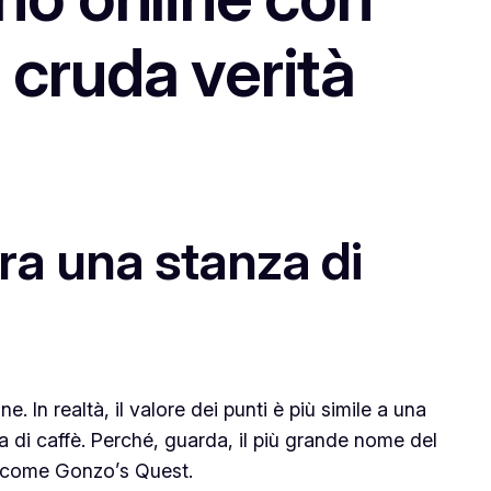
 cruda verità
ra una stanza di
 In realtà, il valore dei punti è più simile a una
 di caffè. Perché, guarda, il più grande nome del
ità come Gonzo’s Quest.