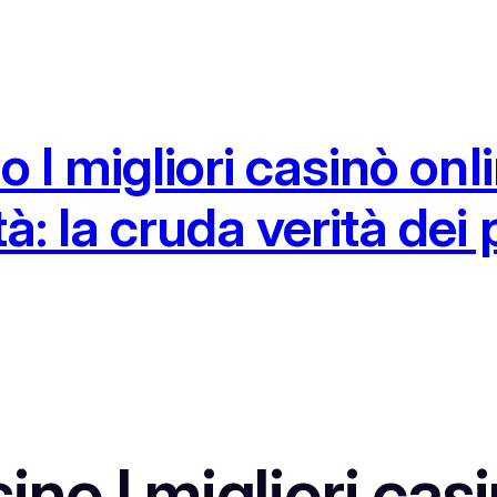
I migliori casinò onl
: la cruda verità dei
no I migliori cas