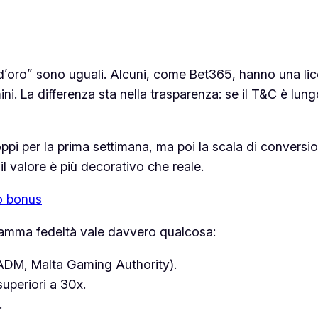
d’oro” sono uguali. Alcuni, come Bet365, hanno una lice
ni. La differenza sta nella trasparenza: se il T&C è lun
 doppi per la prima settimana, ma poi la scala di convers
 il valore è più decorativo che reale.
ro bonus
ramma fedeltà vale davvero qualcosa:
 (ADM, Malta Gaming Authority).
superiori a 30x.
.