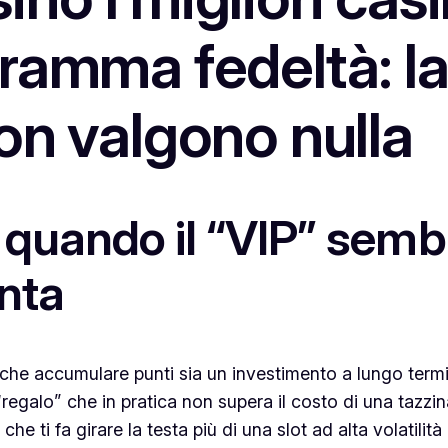
ramma fedeltà: la
on valgono nulla
 quando il “VIP” semb
nta
he accumulare punti sia un investimento a lungo termine.
galo” che in pratica non supera il costo di una tazzina
 che ti fa girare la testa più di una slot ad alta volatil