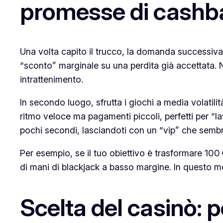
promesse di cashb
Una volta capito il trucco, la domanda successiv
“sconto” marginale su una perdita già accettata.
intrattenimento.
In secondo luogo, sfrutta i giochi a media volatili
ritmo veloce ma pagamenti piccoli, perfetti per “lav
pochi secondi, lasciandoti con un “vip” che sembr
Per esempio, se il tuo obiettivo è trasformare 10
di mani di blackjack a basso margine. In questo mod
Scelta del casinò: p