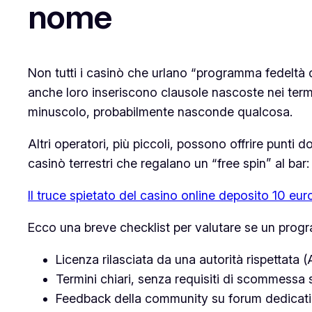
nome
Non tutti i casinò che urlano “programma fedeltà 
anche loro inseriscono clausole nascoste nei termi
minuscolo, probabilmente nasconde qualcosa.
Altri operatori, più piccoli, possono offrire punti
casinò terrestri che regalano un “free spin” al bar:
Il truce spietato del casino online deposito 10 eu
Ecco una breve checklist per valutare se un prog
Licenza rilasciata da una autorità rispettata
Termini chiari, senza requisiti di scommessa 
Feedback della community su forum dedicati