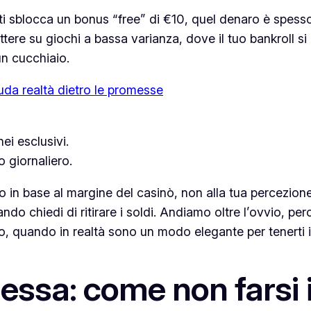
d” ti sblocca un bonus “free” di €10, quel denaro è spe
mettere su giochi a bassa varianza, dove il tuo bankroll
n cucchiaio.
uda realtà dietro le promesse
nei esclusivi.
o giornaliero.
lato in base al margine del casinò, non alla tua percezi
 chiedi di ritirare i soldi. Andiamo oltre l’ovvio, pe
, quando in realtà sono un modo elegante per tenerti in
essa: come non farsi 