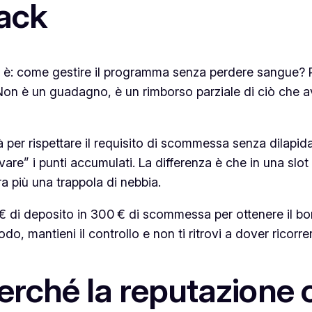
ack
a è: come gestire il programma senza perdere sangue? P
 Non è un guadagno, è un rimborso parziale di ciò che 
tà per rispettare il requisito di scommessa senza dilapid
are” i punti accumulati. La differenza è che in una slot 
a più una trappola di nebbia.
0 € di deposito in 300 € di scommessa per ottenere il b
o, mantieni il controllo e non ti ritrovi a dover ricorre
erché la reputazione c