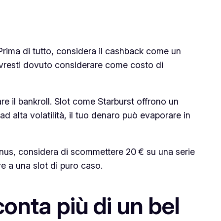
rima di tutto, considera il cashback come un
avresti dovuto considerare come costo di
are il bankroll. Slot come Starburst offrono un
ad alta volatilità, il tuo denaro può evaporare in
onus, considera di scommettere 20 € su una serie
re a una slot di puro caso.
onta più di un bel