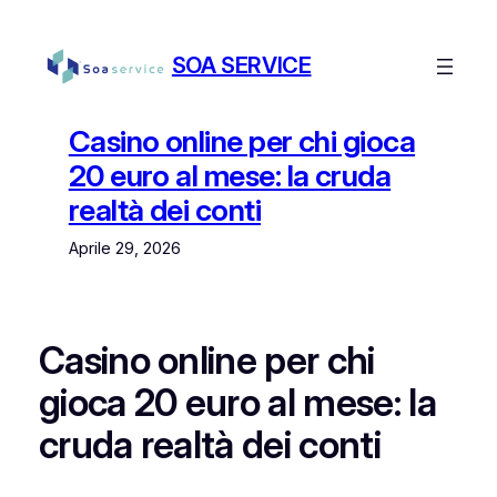
SOA SERVICE
Casino online per chi gioca
20 euro al mese: la cruda
realtà dei conti
Aprile 29, 2026
Casino online per chi
gioca 20 euro al mese: la
cruda realtà dei conti