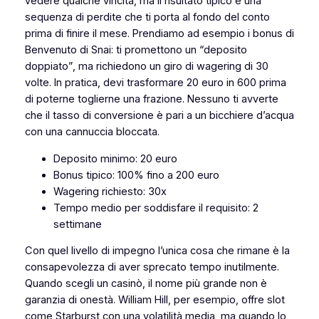
vedere qualche vincita, ma il risultato tipico è una
sequenza di perdite che ti porta al fondo del conto
prima di finire il mese. Prendiamo ad esempio i bonus di
Benvenuto di Snai: ti promettono un “deposito
doppiato”, ma richiedono un giro di wagering di 30
volte. In pratica, devi trasformare 20 euro in 600 prima
di poterne toglierne una frazione. Nessuno ti avverte
che il tasso di conversione è pari a un bicchiere d’acqua
con una cannuccia bloccata.
Deposito minimo: 20 euro
Bonus tipico: 100% fino a 200 euro
Wagering richiesto: 30x
Tempo medio per soddisfare il requisito: 2
settimane
Con quel livello di impegno l’unica cosa che rimane è la
consapevolezza di aver sprecato tempo inutilmente.
Quando scegli un casinò, il nome più grande non è
garanzia di onestà. William Hill, per esempio, offre slot
come Starburst con una volatilità media, ma quando lo