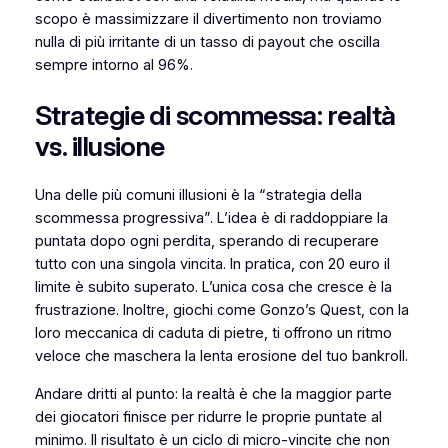
scopo è massimizzare il divertimento non troviamo
nulla di più irritante di un tasso di payout che oscilla
sempre intorno al 96%.
Strategie di scommessa: realtà
vs. illusione
Una delle più comuni illusioni è la “strategia della
scommessa progressiva”. L’idea è di raddoppiare la
puntata dopo ogni perdita, sperando di recuperare
tutto con una singola vincita. In pratica, con 20 euro il
limite è subito superato. L’unica cosa che cresce è la
frustrazione. Inoltre, giochi come Gonzo’s Quest, con la
loro meccanica di caduta di pietre, ti offrono un ritmo
veloce che maschera la lenta erosione del tuo bankroll.
Andare dritti al punto: la realtà è che la maggior parte
dei giocatori finisce per ridurre le proprie puntate al
minimo. Il risultato è un ciclo di micro-vincite che non