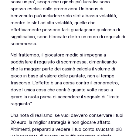
scavi un po’, scopri che i giochi più lucrativi sono
spesso esclusi dalle promozioni. Un bonus di
benvenuto può includere solo slot a bassa volatilità,
mentre le slot ad alta volatilità, quelle che
effettivamente possono farti guadagnare qualcosa di
significativo, sono bloccate dietro un muro di requisiti di
scommessa.
Nel frattempo, il giocatore medio si impegna a
soddisfare il requisito di scommessa, dimenticando
che la maggior parte dei casinò calcola il volume di
gioco in base al valore delle puntate, non al tempo
trascorso. L’effetto è una corsa contro il cronometro,
dove l’unica cosa che conti è quante volte riesci a
girare la ruota prima di accendere il segnale di “limite
raggiunto”.
Una nota di realismo: se vuoi davvero conservare i tuoi
20 euro, la miglior strategia è non giocare affatto.
Altrimenti, preparati a vedere il tuo conto svuotarsi più